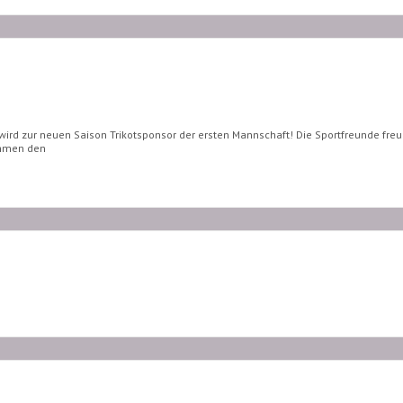
d zur neuen Saison Trikotsponsor der ersten Mannschaft! Die Sportfreunde freue
ehmen den