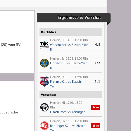
Ergebnisse & Vorschau
Rückblick
Herren, Di. 04.08. 19:00 Uhr
4:5
 (20) vom SV
Welschenst.
vs.
Elzach-Yach
II
Herren, Sa. 08.08. 14:00 Uhr
1:2
Eintracht F.
vs.
Elzach-Yach
II
Herren, Sa. 08.08. 17:30 Uhr
1:1
Freiamt-Ott.
vs.
Elzach-
Yach
Vorschau
Herren, Mi. 12.08. 18:00
Uhr
live
Elzach-Yach
vs.
Teningen
Südbadische
Herren, So. 16.08. 15:00 Uhr
Bahlinger SC II
vs.
Elzach-
live
Yach