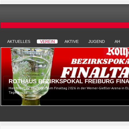
AKTUELLES
VEREIN
AKTIVE
JUGEND
AH
ROTHAUS BEZIRKSPOKAL FREIBURG FINA
Hier findet ihr alle Infos zum Finaltag 2026 in der Werner-Gießler-Arena in E
Tageskasse...