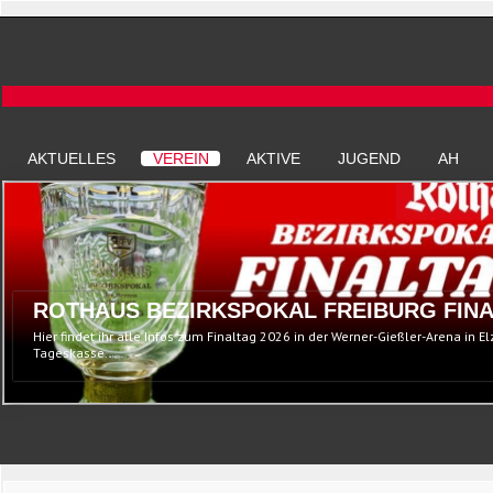
AKTUELLES
VEREIN
AKTIVE
JUGEND
AH
ROTHAUS BEZIRKSPOKAL FREIBURG FINA
Hier findet ihr alle Infos zum Finaltag 2026 in der Werner-Gießler-Arena in E
Tageskasse...