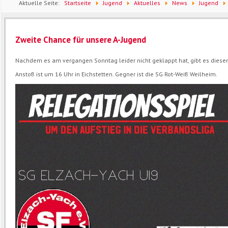
Aktuelle Seite:
Startseite
Jugend
Aktuelles
News
Jugend
Zweite Chance für unsere A-Jugend
Nachdem es am vergangen Sonntag leider nicht geklappt hat, gibt es diesen
Anstoß ist um 16 Uhr in Eichstetten. Gegner ist die SG Rot-Weiß Weilheim.