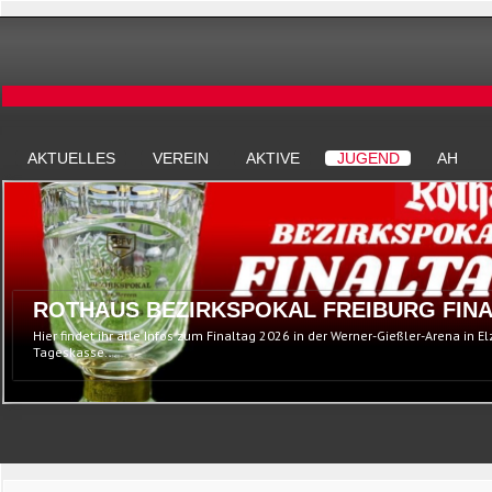
AKTUELLES
VEREIN
AKTIVE
JUGEND
AH
ROTHAUS BEZIRKSPOKAL FREIBURG FINA
Hier findet ihr alle Infos zum Finaltag 2026 in der Werner-Gießler-Arena in E
Tageskasse...