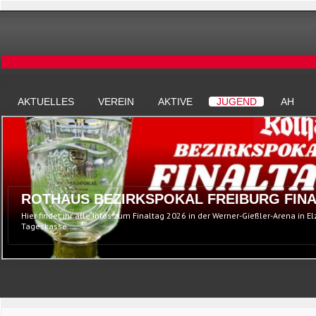
AKTUELLES
VEREIN
AKTIVE
JUGEND
AH
ROTHAUS BEZIRKSPOKAL FREIBURG FINA
Hier findet ihr alle Infos zum Finaltag 2026 in der Werner-Gießler-Arena in E
Tageskasse...