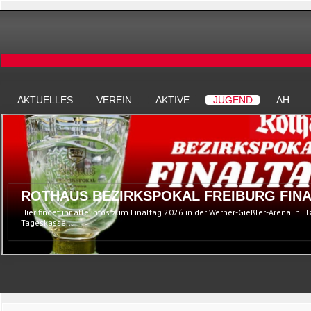
AKTUELLES
VEREIN
AKTIVE
JUGEND
AH
ROTHAUS BEZIRKSPOKAL FREIBURG FINA
Hier findet ihr alle Infos zum Finaltag 2026 in der Werner-Gießler-Arena in E
Tageskasse...