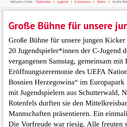
Aktuelle Seite:
Startseite
Jugend
G-Junioren
News
Große Bü
Große Bühne für unsere ju
Große Bühne für unsere jungen Kicke
20 Jugendspieler*innen der C-Jugend d
vergangenen Samstag
, gemeinsam mit 
Eröffnungszeremonie
des UEFA
Natio
Bosnien Herzegowina“
im Europapark S
mit Jugendspielern aus Schutterwald,
N
Rotenfels
durften sie
d
en Mittelkreisba
Mannschaften präsentieren. Ein einmal
Die Vorfreude war riesig. Alle freuten 