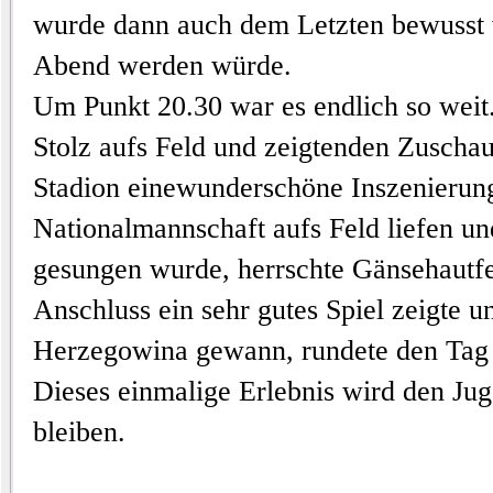
wurde dann
auch dem
Letzten
bewusst 
Abend werden würde.
Um Punkt 20.30 war es
endlich
so weit
Stolz
aufs Feld und
zeigten
den
Zuschau
Stadion
eine
wunderschöne
Inszenierun
Nationalmannschaft aufs Feld liefen 
gesungen wurde
,
herrschte
Gänsehautfe
Anschluss
ein sehr gutes Spiel zeigte u
Herzegowina
gewann, rundete den Tag
Dieses einmalige Erlebnis wird den Ju
bleiben.