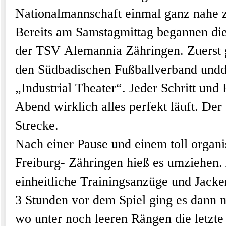
Nationalmannschaft
ein
mal
ganz nahe z
Bereits am Samstagmittag begann
en di
der
T
SV
Alemannia
Zähringen
. Zuerst
den
Südbadischen Fußballverband
und
„Industrial Theater“
. Jeder Schritt un
Abend
wirklich
alles perfekt läuft. Der
Strecke.
Nach einer Pause und einem toll organi
Freiburg-
Zähringe
n
hieß es umziehen.
einheitliche Trainingsanzüge und Jacke
3 Stunden vor dem Spiel ging es dann 
wo
unter noch leeren Rängen
die letzte