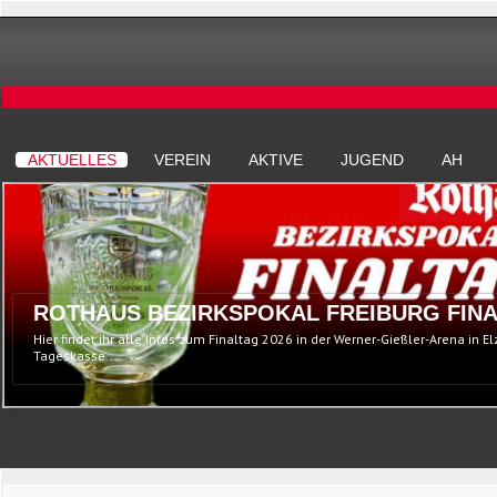
AKTUELLES
VEREIN
AKTIVE
JUGEND
AH
ROTHAUS BEZIRKSPOKAL FREIBURG FINA
Hier findet ihr alle Infos zum Finaltag 2026 in der Werner-Gießler-Arena in E
Tageskasse...