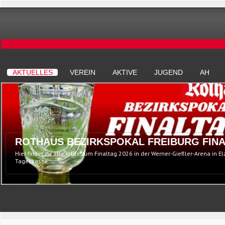
AKTUELLES
VEREIN
AKTIVE
JUGEND
AH
ROTHAUS BEZIRKSPOKAL FREIBURG FINA
Hier findet ihr alle Infos zum Finaltag 2026 in der Werner-Gießler-Arena in E
Tageskasse...