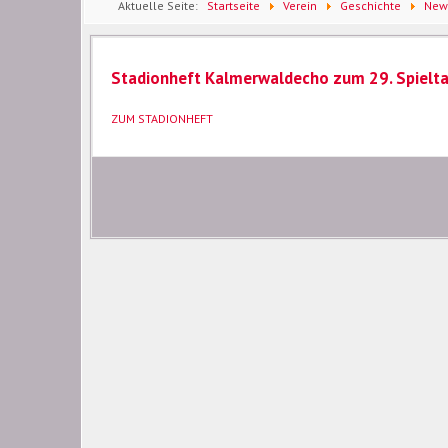
Aktuelle Seite:
Startseite
Verein
Geschichte
New
Spieltag Saison 25/26
Stadionheft Kalmerwaldecho zum 29. Spielt
ZUM STADIONHEFT