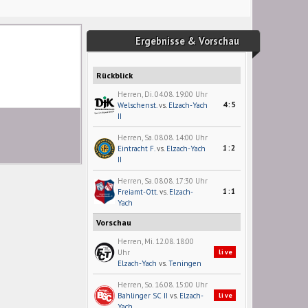
Ergebnisse & Vorschau
Rückblick
Herren, Di. 04.08. 19:00 Uhr
4:5
Welschenst.
vs.
Elzach-Yach
II
Herren, Sa. 08.08. 14:00 Uhr
1:2
Eintracht F.
vs.
Elzach-Yach
II
Herren, Sa. 08.08. 17:30 Uhr
1:1
Freiamt-Ott.
vs.
Elzach-
Yach
Vorschau
Herren, Mi. 12.08. 18:00
Uhr
live
Elzach-Yach
vs.
Teningen
Herren, So. 16.08. 15:00 Uhr
Bahlinger SC II
vs.
Elzach-
live
Yach