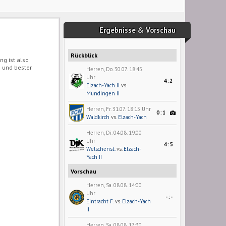
Ergebnisse & Vorschau
Rückblick
ng ist also
e und bester
Herren, Do. 30.07. 18:45
Uhr
4:2
Elzach-Yach II
vs.
Mundingen II
Herren, Fr. 31.07. 18:15 Uhr
0:1
Waldkirch
vs.
Elzach-Yach
Herren, Di. 04.08. 19:00
Uhr
4:5
Welschenst.
vs.
Elzach-
Yach II
Vorschau
Herren, Sa. 08.08. 14:00
Uhr
-:-
Eintracht F.
vs.
Elzach-Yach
II
Herren, Sa. 08.08. 17:30