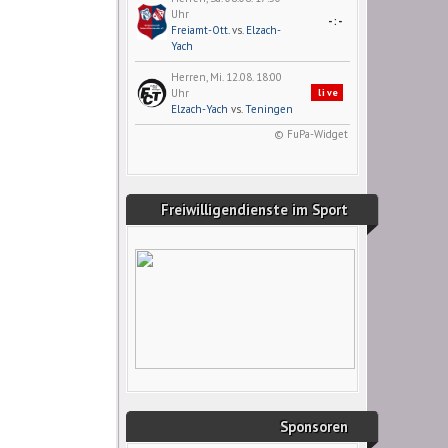
Uhr
-:-
Freiamt-Ott.
vs.
Elzach-
Yach
Herren, Mi. 12.08. 18:00
Uhr
live
Elzach-Yach
vs.
Teningen
© FuPa-Widget
Freiwilligendienste im Sport
Sponsoren