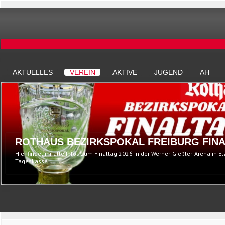
AKTUELLES
VEREIN
AKTIVE
JUGEND
AH
ROTHAUS BEZIRKSPOKAL FREIBURG FINA
Hier findet ihr alle Infos zum Finaltag 2026 in der Werner-Gießler-Arena in E
Tageskasse...