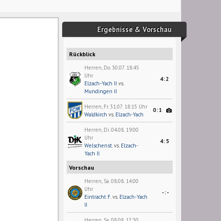
Ergebnisse & Vorschau
Rückblick
Herren, Do. 30.07. 18:45
Uhr
4:2
Elzach-Yach II
vs.
Mundingen II
Herren, Fr. 31.07. 18:15 Uhr
0:1
Waldkirch
vs.
Elzach-Yach
Herren, Di. 04.08. 19:00
Uhr
4:5
Welschenst.
vs.
Elzach-
Yach II
Vorschau
Herren, Sa. 08.08. 14:00
Uhr
-:-
Eintracht F.
vs.
Elzach-Yach
II
Herren, Sa. 08.08. 17:30