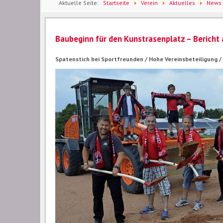
Aktuelle Seite:
Startseite
Verein
Aktuelles
News
Bericht aus der BZ
Baubeginn für den Kunstrasenplatz – Bericht 
Spatenstich bei Sportfreunden / Hohe Vereinsbeteiligung