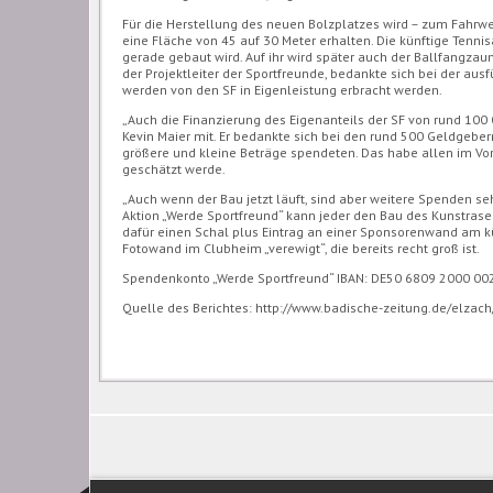
Für die Herstellung des neuen Bolzplatzes wird – zum Fahrw
eine Fläche von 45 auf 30 Meter erhalten. Die künftige Ten
gerade gebaut wird. Auf ihr wird später auch der Ballfangzau
der Projektleiter der Sportfreunde, bedankte sich bei der au
werden von den SF in Eigenleistung erbracht werden.
„Auch die Finanzierung des Eigenanteils der SF von rund 100 
Kevin Maier mit. Er bedankte sich bei den rund 500 Geldgebern
größere und kleine Beträge spendeten. Das habe allen im Vors
geschätzt werde.
„Auch wenn der Bau jetzt läuft, sind aber weitere Spenden seh
Aktion „Werde Sportfreund“ kann jeder den Bau des Kunstrase
dafür einen Schal plus Eintrag an einer Sponsorenwand am kü
Fotowand im Clubheim „verewigt“, die bereits recht groß ist.
Spendenkonto „Werde Sportfreund“ IBAN: DE50 6809 2000 00
Quelle des Berichtes: http://www.badische-zeitung.de/elza