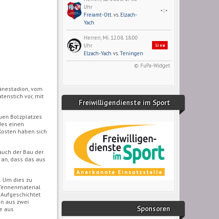
Uhr
-:-
Freiamt-Ott.
vs.
Elzach-
Yach
Herren, Mi. 12.08. 18:00
Uhr
live
Elzach-Yach
vs.
Teningen
© FuPa-Widget
mänestadion, vom
tenstich vor, mit
Freiwilligendienste im Sport
euen Bolzplatzes
des einen
Kosten haben sich
auch der Bau der
 an, dass das aus
. Um dies zu
 Tennenmaterial
 Aufgeschichtet
on aus zwei
Sponsoren
he aus