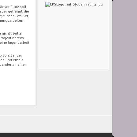
ieser Platz soll
uer getrennt, die
; Michael Weißer,
unungsarbeiten
icht“, teilte
Projekt bereits
seine Jugendarbeit
ktion. Bei der
den und erhält
Spender an einer