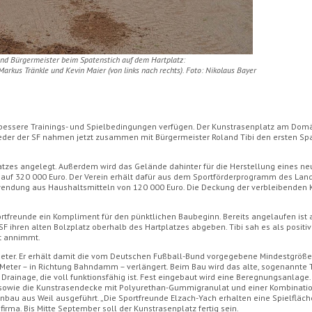
und Bürgermeister beim Spatenstich auf dem Hartplatz:
 Markus Tränkle und Kevin Maier (von links nach rechts). Foto: Nikolaus Bayer
r bessere Trainings- und Spielbedingungen verfügen. Der Kunstrasenplatz am Do
lieder der SF nahmen jetzt zusammen mit Bürgermeister Roland Tibi den ersten Spa
latzes angelegt. Außerdem wird das Gelände dahinter für die Herstellung eines n
uf 320 000 Euro. Der Verein erhält dafür aus dem Sportförderprogramm des Lan
wendung aus Haushaltsmitteln von 120 000 Euro. Die Deckung der verbleibenden 
rtfreunde ein Kompliment für den pünktlichen Baubeginn. Bereits angelaufen ist 
SF ihren alten Bolzplatz oberhalb des Hartplatzes abgeben. Tibi sah es als positiv
lt annimmt.
 Meter. Er erhält damit die vom Deutschen Fußball-Bund vorgegebene Mindestgröße
 Meter – in Richtung Bahndamm – verlängert. Beim Bau wird das alte, sogenannte
Drainage, die voll funktionsfähig ist. Fest eingebaut wird eine Beregnungsanlage.
ht sowie die Kunstrasendecke mit Polyurethan-Gummigranulat und einer Kombinati
nbau aus Weil ausgeführt. „Die Sportfreunde Elzach-Yach erhalten eine Spielfläc
irma. Bis Mitte September soll der Kunstrasenplatz fertig sein.