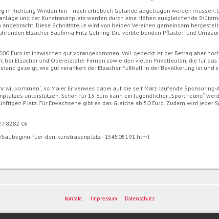
eg in Richtung Winden hin – noch erheblich Gelände abgetragen werden müssen. D
nisanlage und der Kunstrasenplatz werden durch eine Höhen ausgleichende Stützma
n angebracht. Diese Schnittstelle wird von beiden Vereinen gemeinsam hergestellt
sführenden Elzacher Baufirma Fritz Gehring. Die verbleibenden Pflaster- und Umzä
000 Euro ist inzwischen gut vorangekommen. Voll gedeckt ist der Betrag aber noch n
, bei Elzacher und Oberelztäler Firmen sowie den vielen Privatleuten, die für das 
tand gezeigt, wie gut verankert der Elzacher Fußball in der Bevölkerung ist und 
r willkommen“, so Maier. Er verwies dabei auf die seit März laufende Sponsoring-A
nplatzes unterstützen. Schon für 15 Euro kann ein Jugendlicher „Sportfreund“ wer
nftigen Platz. Für Erwachsene gibt es das Gleiche ab 50 Euro. Zudem wird jeder 
27 8282 05
ch/baubeginn-fuer-den-kunstrasenplatz–154505191.html
Kontakt
Impressum
Datenschutz