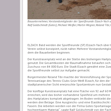
Bauunternehmer, Vorstandsmitglieder der Sportfreunde Elzach-Yach 
Ralf Goldschmidt (Gotec), Michael Weißer, Martin Wegner, Roland Tibi,
ELZACH. Bald werden die Sportfreunde (SF) Elzach-Yach übe
Verein selbst konzipiert, rückt näher. Mehrere Vorstandsmitg
dem die Bauarbeiten beginnen.
Der Kunstrasenplatz wird an der Stelle des bisherigen Hartp
genutzt. Die Gesamtkosten der Baumaßnahme belaufen sich a
Zuschuss von 84 000 Euro. Die Stadt Elzach gewährt eine Zu
die Sportfreunde selbst zur Aufgabe gemacht.
Bürgermeister Roland Tibi machte der Vereinsführung der Spo
Tennisanlage des Tennis-Clubs Grün-Weiß Elzach, für den die 
stadtplanerischer Sicht erwünschte Sportzentrum nun Gesta
Der künftige Kunstrasenplatz hat eine Fläche von 92 auf 60
erreichen, wird das bisher vorhandene Spielfeld um mehrere
des Hartplatzes komplett abgetragen. Im Boden verbleibt die 
werden drei Beläge: Eine Ausgleichs- und eine Elastikschic
Fasern. Die Arbeiten werden von der Firma Gotec-Sportanlage
hochwertigem Material“, sagte Ralf Goldschmidt von der Fachf