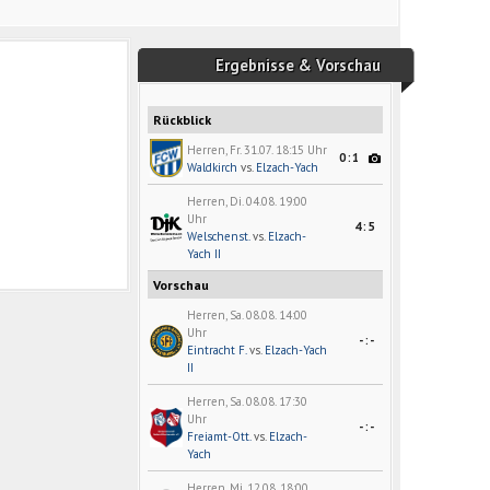
Ergebnisse & Vorschau
Rückblick
Herren, Fr. 31.07. 18:15 Uhr
0:1
Waldkirch
vs.
Elzach-Yach
Herren, Di. 04.08. 19:00
Uhr
4:5
Welschenst.
vs.
Elzach-
Yach II
Vorschau
Herren, Sa. 08.08. 14:00
Uhr
-:-
Eintracht F.
vs.
Elzach-Yach
II
Herren, Sa. 08.08. 17:30
Uhr
-:-
Freiamt-Ott.
vs.
Elzach-
Yach
Herren, Mi. 12.08. 18:00