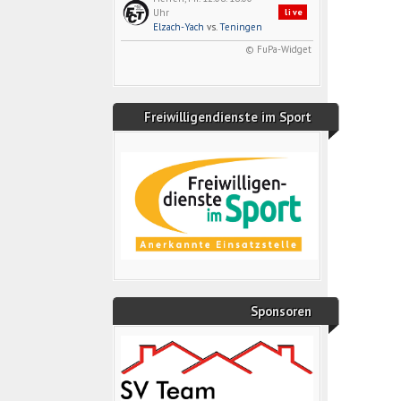
Uhr
live
Elzach-Yach
vs.
Teningen
© FuPa-Widget
Freiwilligendienste im Sport
Sponsoren