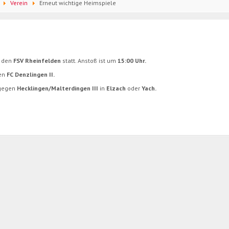
Verein
Erneut wichtige Heimspiele
 den
FSV Rheinfelden
statt. Anstoß ist um
15:00 Uhr.
en
FC Denzlingen II.
gegen
Hecklingen/Malterdingen III
in
Elzach
oder
Yach.