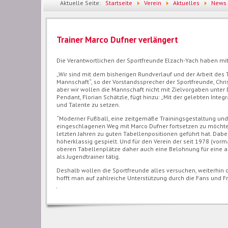
Aktuelle Seite:
Startseite
Verein
Aktuelles
News
Trainer Marco Dufner verlängert
Die Verantwortlichen der Sportfreunde Elzach-Yach haben mit
„Wir sind mit dem bisherigen Rundverlauf und der Arbeit des 
Mannschaft“, so der Vorstandssprecher der Sportfreunde, Chris
aber wir wollen die Mannschaft nicht mit Zielvorgaben unter 
Pendant, Florian Schätzle, fügt hinzu: „Mit der gelebten Inte
und Talente zu setzen.
“Moderner Fußball, eine zeitgemäße Trainingsgestaltung und 
eingeschlagenen Weg mit Marco Dufner fortsetzen zu möchten
letzten Jahren zu guten Tabellenpositionen geführt hat. Dabe
höherklassig gespielt. Und für den Verein der seit 1978 (vorma
oberen Tabellenplätze daher auch eine Belohnung für eine a
als Jugendtrainer tätig.
Deshalb wollen die Sportfreunde alles versuchen, weiterhin 
hofft man auf zahlreiche Unterstützung durch die Fans und Fr