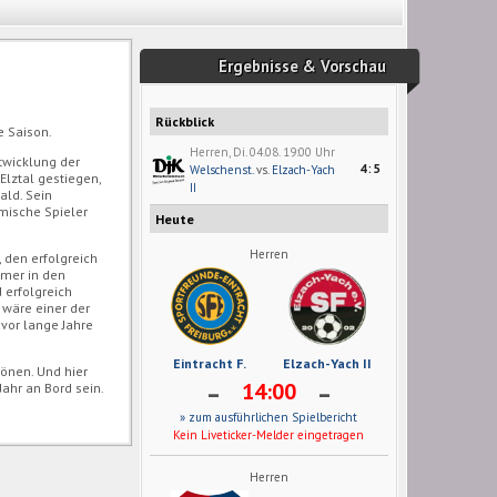
Ergebnisse & Vorschau
Rückblick
e Saison.
Herren, Di. 04.08. 19:00 Uhr
ntwicklung der
4:5
Welschenst.
vs.
Elzach-Yach
Elztal gestiegen,
II
ald. Sein
imische Spieler
Heute
Herren
 den erfolgreich
mmer in den
 erfolgreich
, wäre einer der
vor lange Jahre
Eintracht F.
Elzach-Yach II
rönen. Und hier
-
-
14:00
ahr an Bord sein.
» zum ausführlichen Spielbericht
Kein Liveticker-Melder eingetragen
Herren