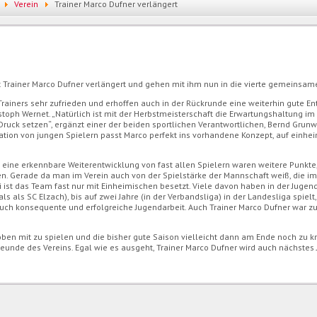
Verein
Trainer Marco Dufner verlängert
 Trainer Marco Dufner verlängert und gehen mit ihm nun in die vierte gemeinsam
Trainers sehr zufrieden und erhoffen auch in der Rückrunde eine weiterhin gute E
toph Wernet. „Natürlich ist mit der Herbstmeisterschaft die Erwartungshaltung im 
Druck setzen“, ergänzt einer der beiden sportlichen Verantwortlichen, Bernd Grunw
gration von jungen Spielern passt Marco perfekt ins vorhandene Konzept, auf einhe
eine erkennbare Weiterentwicklung von fast allen Spielern waren weitere Punkte,
. Gerade da man im Verein auch von der Spielstärke der Mannschaft weiß, die i
i ist das Team fast nur mit Einheimischen besetzt. Viele davon haben in der Jugend
ls als SC Elzach), bis auf zwei Jahre (in der Verbandsliga) in der Landesliga spielt
uch konsequente und erfolgreiche Jugendarbeit. Auch Trainer Marco Dufner war zu
oben mit zu spielen und die bisher gute Saison vielleicht dann am Ende noch zu k
eunde des Vereins. Egal wie es ausgeht, Trainer Marco Dufner wird auch nächstes J