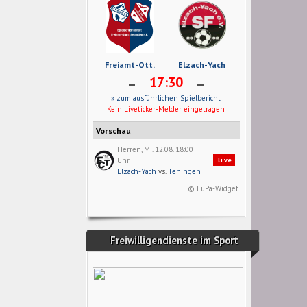
Freiamt-Ott.
Elzach-Yach
-
-
17:30
» zum ausführlichen Spielbericht
Kein Liveticker-Melder eingetragen
Vorschau
Herren, Mi. 12.08. 18:00
Uhr
live
Elzach-Yach
vs.
Teningen
© FuPa-Widget
Freiwilligendienste im Sport